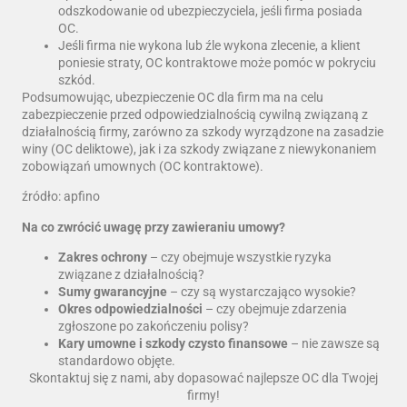
odszkodowanie od ubezpieczyciela, jeśli firma posiada
OC.
Jeśli firma nie wykona lub źle wykona zlecenie, a klient
poniesie straty, OC kontraktowe może pomóc w pokryciu
szkód.
Podsumowując, ubezpieczenie OC dla firm ma na celu
zabezpieczenie przed odpowiedzialnością cywilną związaną z
działalnością firmy, zarówno za szkody wyrządzone na zasadzie
winy (OC deliktowe), jak i za szkody związane z niewykonaniem
zobowiązań umownych (OC kontraktowe).
źródło:
apfino
Na co zwrócić uwagę przy zawieraniu umowy?
Zakres ochrony
– czy obejmuje wszystkie ryzyka
związane z działalnością?
Sumy gwarancyjne
– czy są wystarczająco wysokie?
Okres odpowiedzialności
– czy obejmuje zdarzenia
zgłoszone po zakończeniu polisy?
Kary umowne i szkody czysto finansowe
– nie zawsze są
standardowo objęte.
Skontaktuj się z nami, aby dopasować najlepsze OC dla Twojej
firmy!