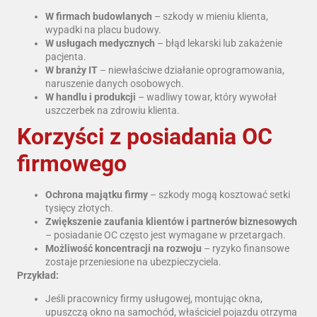
W firmach budowlanych
– szkody w mieniu klienta,
wypadki na placu budowy.
W usługach medycznych
– błąd lekarski lub zakażenie
pacjenta.
W branży IT
– niewłaściwe działanie oprogramowania,
naruszenie danych osobowych.
W handlu i produkcji
– wadliwy towar, który wywołał
uszczerbek na zdrowiu klienta.
Korzyści z posiadania OC
firmowego
Ochrona majątku firmy
– szkody mogą kosztować setki
tysięcy złotych.
Zwiększenie zaufania klientów i partnerów biznesowych
– posiadanie OC często jest wymagane w przetargach.
Możliwość koncentracji na rozwoju
– ryzyko finansowe
zostaje przeniesione na ubezpieczyciela.
Przykład:
Jeśli pracownicy firmy usługowej, montując okna,
upuszczą okno na samochód, właściciel pojazdu otrzyma