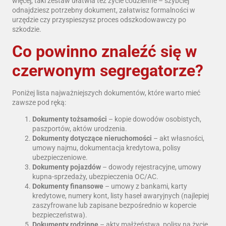
więcej, taki zestaw ułatwia też życie codzienne – szybciej
odnajdziesz potrzebny dokument, załatwisz formalności w
urzędzie czy przyspieszysz proces odszkodowawczy po
szkodzie.
Co powinno znaleźć się w
czerwonym segregatorze?
Poniżej lista najważniejszych dokumentów, które warto mieć
zawsze pod ręką:
Dokumenty tożsamości
– kopie dowodów osobistych,
paszportów, aktów urodzenia.
Dokumenty dotyczące nieruchomości
– akt własności,
umowy najmu, dokumentacja kredytowa, polisy
ubezpieczeniowe.
Dokumenty pojazdów
– dowody rejestracyjne, umowy
kupna-sprzedaży, ubezpieczenia OC/AC.
Dokumenty finansowe
– umowy z bankami, karty
kredytowe, numery kont, listy haseł awaryjnych (najlepiej
zaszyfrowane lub zapisane bezpośrednio w kopercie
bezpieczeństwa).
Dokumenty rodzinne
– akty małżeństwa, polisy na życie,